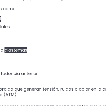
s como:
l
tales
 o
diastemas
rtodoncia anterior
rdida que generan tensión, ruidos o dolor en la a
r (ATM)