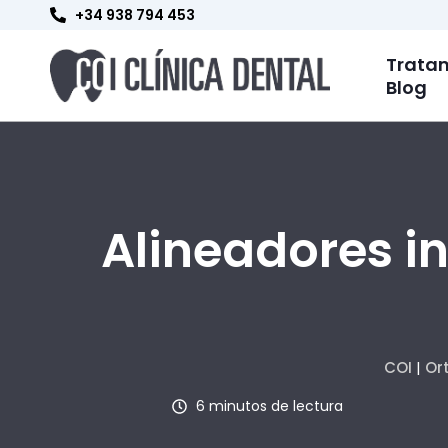
Ir
+34 938 794 453
al
contenido
Trata
Blog
Alineadores i
COI
|
Or
6 minutos de lectura