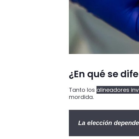
¿En qué se dif
Tanto los
alineadores inv
mordida.
La elección depende 