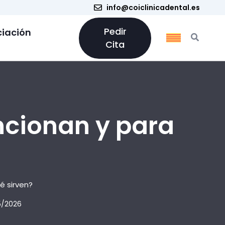
info@coiclinicadental.es
Pedir
ciación
Cita
ncionan y para
é sirven?
5/2026