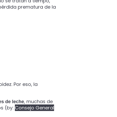
 no se tratan a tiempo,
a pérdida prematura de la
idez. Por eso, la
, muchas de
es de leche
os (by:
Consejo General