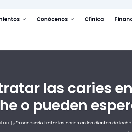
mientos
Conócenos
Clínica
Finan
tratar las caries en
che o pueden esper
tría
|
¿Es necesario tratar las caries en los dientes de lec