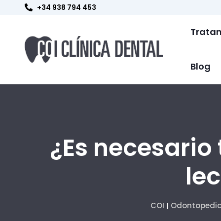
Ir
+34 938 794 453
al
contenido
Trata
Blog
¿Es necesario 
le
COI
|
Odontopedia