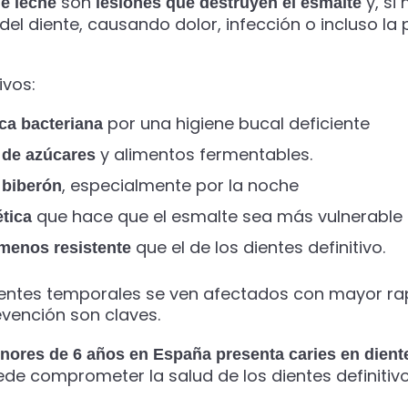
son
y, si
de leche
lesiones que destruyen el esmalte
 del diente, causando dolor, infección o incluso l
ivos:
por una higiene bucal deficiente
ca bacteriana
y alimentos fermentables.
de azúcares
, especialmente por la noche
 biberón
que hace que el esmalte sea más vulnerable
tica
que el de los dientes definitivo.
menos resistente
dientes temporales se ven afectados con mayor rap
evención son claves.
enores de 6 años en España presenta caries en dient
puede comprometer la salud de los dientes definitiv