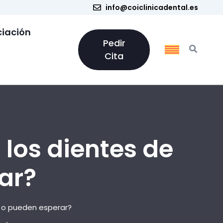
info@coiclinicadental.es
ciación
Pedir
Cita
 los dientes de
ar?
he o pueden esperar?