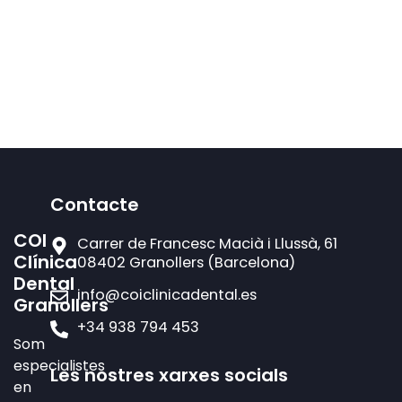
Contacte
COI
Carrer de Francesc Macià i Llussà, 61
Clínica
08402 Granollers (Barcelona)
Dental
info@coiclinicadental.es
Granollers
+34 938 794 453
Som
especialistes
Les nostres xarxes socials
en