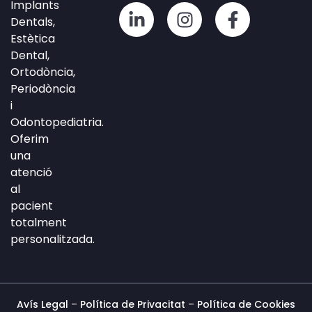
Implants
L
I
F
Dentals,
i
n
a
Estètica
n
s
c
Dental,
k
t
e
Ortodòncia,
e
a
b
Periodòncia
d
g
o
i
i
r
o
Odontopediatria.
n
a
k
Oferim
-
m
-
una
i
f
atenció
n
al
pacient
totalment
personalitzada.
Avís Legal
–
Política de Privacitat
–
Política de Cookies