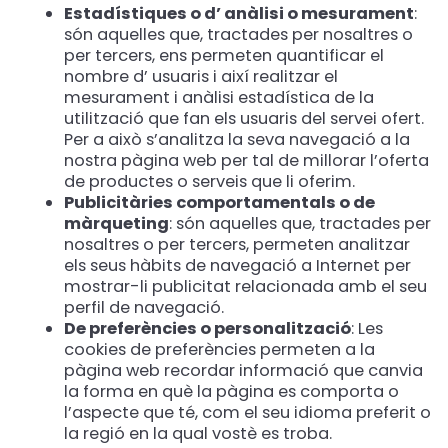
Estadístiques o d’ anàlisi o mesurament
:
són aquelles que, tractades per nosaltres o
per tercers, ens permeten quantificar el
nombre d’ usuaris i així realitzar el
mesurament i anàlisi estadística de la
utilització que fan els usuaris del servei ofert.
Per a això s’analitza la seva navegació a la
nostra pàgina web per tal de millorar l’oferta
de productes o serveis que li oferim.
Publicitàries comportamentals o de
màrqueting
: són aquelles que, tractades per
nosaltres o per tercers, permeten analitzar
els seus hàbits de navegació a Internet per
mostrar-li publicitat relacionada amb el seu
perfil de navegació.
De preferències o personalització
: Les
cookies de preferències permeten a la
pàgina web recordar informació que canvia
la forma en què la pàgina es comporta o
l’aspecte que té, com el seu idioma preferit o
la regió en la qual vostè es troba.