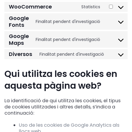
fonts
maps
WooCommerce
Statistics
Google
Finalitat pendent d'investigació
Fonts
Google
Finalitat pendent d'investigació
Maps
Diversos
Finalitat pendent d'investigació
Qui utilitza les cookies en
aquesta pàgina web?
La identificació de qui utilitza les cookies, el tipus
de cookies utilitzades i altres detalls, s’indica a
continuació:
Uso de les cookies de Google Analytics als
llocs web
.