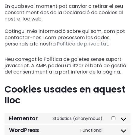
En qualsevol moment pot canviar o retirar el seu
consentiment des de la Declaració de cookies al
nostre lloc web.
Obtingui més informació sobre qui som, com pot
contactar-nos i com processem les dades
personals a la nostra
Política de privacitat
.
Heu carregat la Política de galetes sense suport
javascript. A AMP, podeu utilitzar el botó de gestió
del consentiment a la part inferior de la pàgina.
Cookies usades en aquest
lloc
Consent
Consent
Consent
Consent
Consent
Consent
Elementor
Statistics (anonymous)
to
to
to
to
to
to
service
service
service
service
service
service
WordPress
Functional
elementor
wordpress
woocommer
google-
google-
diversos