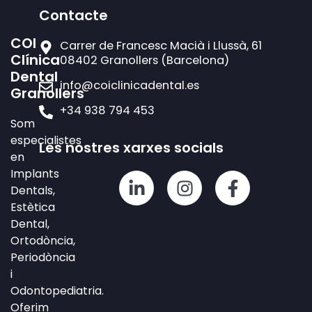
Contacte
COI
Carrer de Francesc Macià i Llussà, 61
Clínica
08402 Granollers (Barcelona)
Dental
info@coiclinicadental.es
Granollers
+34 938 794 453
Som
especialistes
Les nostres xarxes socials
en
Implants
L
I
F
Dentals,
i
n
a
Estètica
n
s
c
Dental,
k
t
e
Ortodòncia,
e
a
b
Periodòncia
d
g
o
i
i
r
o
Odontopediatria.
n
a
k
Oferim