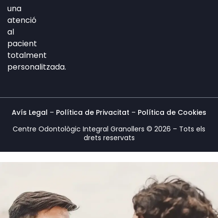
-
m
-
una
i
f
atenció
n
al
pacient
totalment
personalitzada.
Avís Legal
–
Política de Privacitat
–
Política de Cookies
Centre Odontològic Integral Granollers © 2026 – Tots els
drets reservats