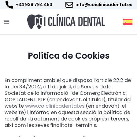
Vés
+34 938 794 453
info@coiclinicadental.es
al
contingut
Política de Cookies
En compliment amb el que disposa l’article 22.2 de
la Llei 34/2002, d’11 de juliol, de Serveis de la
Societat de la Informació i de Comerç Electrònic,
COSTALDENT SLP (en endavant, el titular), titular del
website
www.coiclinicadental.es
(en endavant, el
website) l’informa en aquesta secció la política de
recollida i tractament de cookies pròpies i tercers,
així com les seves finalitats i terminis.