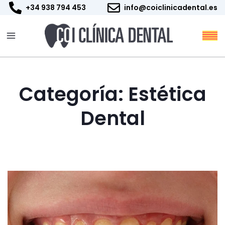
Ir
+34 938 794 453
info@coiclinicadental.es
al
contenido
Categoría: Estética
Dental