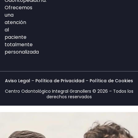
Odontopediatría.
n
a
k
Ofrecemos
-
m
-
una
i
f
atención
n
al
paciente
totalmente
personalizada
Aviso Legal
–
Política de Privacidad
–
Política de Cookies
Centro Odontológico Integral Granollers © 2026 – Todos los
derechos reservados