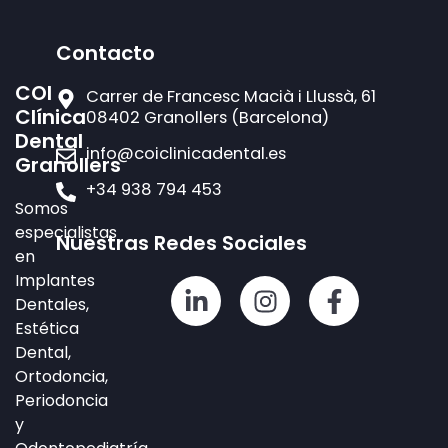
Contacto
COI
Carrer de Francesc Macià i Llussà, 61
Clínica
08402 Granollers (Barcelona)
Dental
info@coiclinicadental.es
Granollers
+34 938 794 453
Somos
especialistas
Nuestras Redes Sociales
en
Implantes
L
I
F
Dentales,
i
n
a
Estética
n
s
c
Dental,
k
t
e
Ortodoncia,
e
a
b
Periodoncia
d
g
o
y
i
r
o