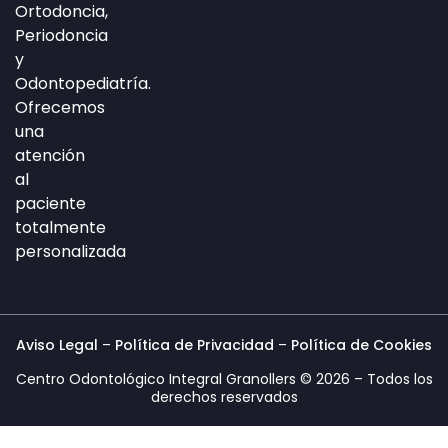
Ortodoncia,
e
a
b
Periodoncia
d
g
o
y
i
r
o
Odontopediatría.
n
a
k
Ofrecemos
-
m
-
una
i
f
atención
n
al
paciente
totalmente
personalizada
Aviso Legal
–
Política de Privacidad
–
Política de Cookies
Centro Odontológico Integral Granollers © 2026 – Todos los
derechos reservados