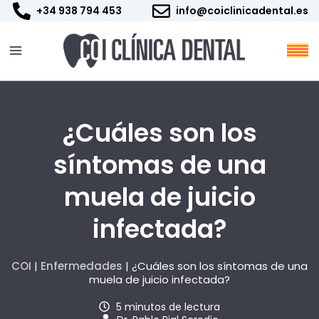
Ir
+34 938 794 453
info@coiclinicadental.es
al
contenido
¿Cuáles son los
síntomas de una
muela de juicio
infectada?
COI
|
Enfermedades
|
¿Cuáles son los síntomas de una
muela de juicio infectada?
5 minutos de lectura