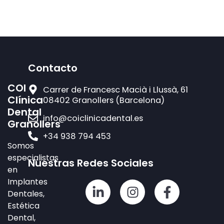
5 minutos de lectura
Contacto
COI
Carrer de Francesc Macià i Llussà, 61
Clínica
08402 Granollers (Barcelona)
Dental
info@coiclinicadental.es
Granollers
+34 938 794 453
Somos
especialistas
Nuestras Redes Sociales
en
Implantes
L
I
F
Dentales,
i
n
a
Estética
n
s
c
Dental,
k
t
e