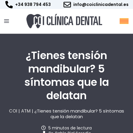
Ir
+34 938 794 453
info@coiclinicadental.es
al
contenido
¿Tienes tensión
mandibular? 5
síntomas que la
delatan
COI
|
ATM
|
¿Tienes tensión mandibular? 5 síntomas
que la delatan
5 minutos de lectura