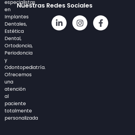
especialistas
Nuestras Redes Sociales
en
Implantes
L
I
F
Dentales,
i
n
a
Estética
n
s
c
Dental,
k
t
e
Ortodoncia,
e
a
b
Periodoncia
d
g
o
y
i
r
o
Odontopediatría.
n
a
k
Ofrecemos
-
m
-
una
i
f
atención
n
al
paciente
totalmente
personalizada